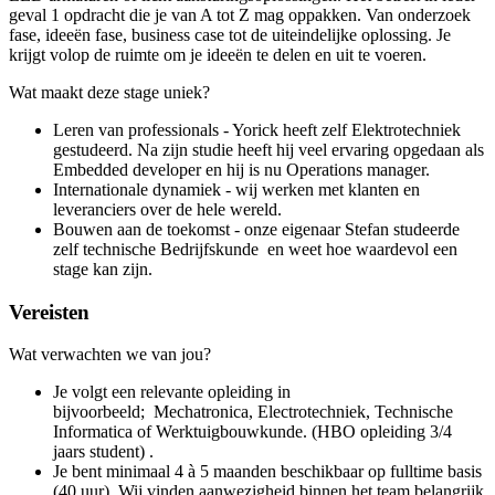
geval 1 opdracht die je van A tot Z mag oppakken. Van onderzoek
fase, ideeën fase, business case tot de uiteindelijke oplossing. Je
krijgt volop de ruimte om je ideeën te delen en uit te voeren.
Wat maakt deze stage uniek?
Leren van professionals - Yorick heeft zelf Elektrotechniek
gestudeerd. Na zijn studie heeft hij veel ervaring opgedaan als
Embedded developer en hij is nu Operations manager.
Internationale dynamiek - wij werken met klanten en
leveranciers over de hele wereld.
Bouwen aan de toekomst - onze eigenaar Stefan studeerde
zelf technische Bedrijfskunde en weet hoe waardevol een
stage kan zijn.
Vereisten
Wat verwachten we van jou?
Je volgt een relevante opleiding in
bijvoorbeeld; Mechatronica, Electrotechniek, Technische
Informatica of Werktuigbouwkunde. (HBO opleiding 3/4
jaars student) .
Je bent minimaal 4 à 5 maanden beschikbaar op fulltime basis
(40 uur). Wij vinden aanwezigheid binnen het team belangrijk