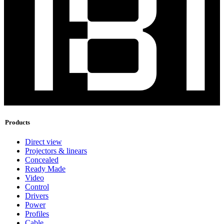
Products
Direct view
Projectors & linears
Concealed
Ready Made
Video
Control
Drivers
Power
Profiles
Cable